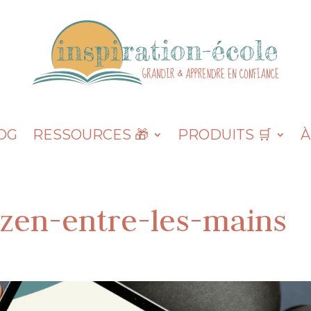
OG
RESSOURCES 🎁
PRODUITS 🛒
À
-zen-entre-les-mains