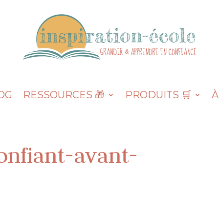
OG
RESSOURCES 🎁
PRODUITS 🛒
À
onfiant-avant-