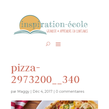
pizza-
2973200__340
par
Maggy
|
Déc 4, 2017
|
0 commentaires